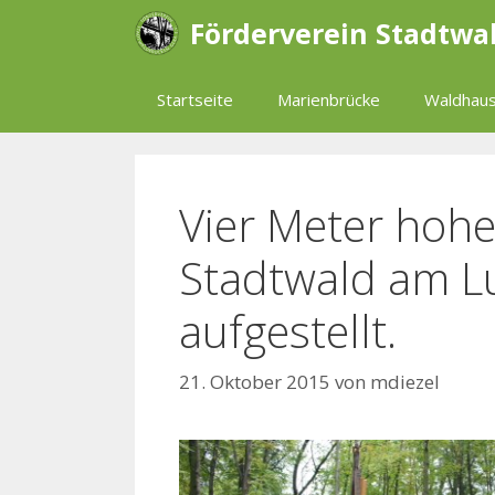
Zum
Förderverein Stadtwa
Inhalt
springen
Startseite
Marienbrücke
Waldhaus
Vier Meter hoh
Stadtwald am L
aufgestellt.
21. Oktober 2015
von
mdiezel