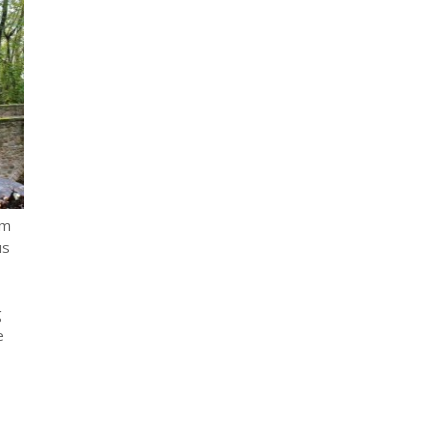
om
us
g
e