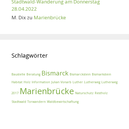
Stadtwald-Wanderung am Donnerstag
28.04.2022
M. Dix
zu
Marienbrücke
Schlagwörter
Bismarck
Baustelle
Beratung
Bismarckstein
Bismarkstein
Habitat
Holz
Information
Julian Vonarb
Luther
Lutherweg
Lutherweg
Marienbrücke
2017
Naturschutz
Restholz
Stadtwald
Torwandern
Waldbewirtschaftung