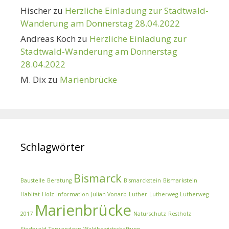
Hischer
zu
Herzliche Einladung zur Stadtwald-
Wanderung am Donnerstag 28.04.2022
Andreas Koch
zu
Herzliche Einladung zur
Stadtwald-Wanderung am Donnerstag
28.04.2022
M. Dix
zu
Marienbrücke
Schlagwörter
Bismarck
Baustelle
Beratung
Bismarckstein
Bismarkstein
Habitat
Holz
Information
Julian Vonarb
Luther
Lutherweg
Lutherweg
Marienbrücke
2017
Naturschutz
Restholz
Stadtwald
Torwandern
Waldbewirtschaftung