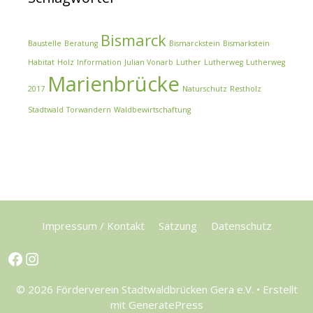
Bismarck
Baustelle
Beratung
Bismarckstein
Bismarkstein
Habitat
Holz
Information
Julian Vonarb
Luther
Lutherweg
Lutherweg
Marienbrücke
2017
Naturschutz
Restholz
Stadtwald
Torwandern
Waldbewirtschaftung
Impressum / Kontakt
Satzung
Datenschutz
Facebook
Instagram
© 2026 Förderverein Stadtwaldbrücken Gera e.V.
• Erstellt
mit
GeneratePress