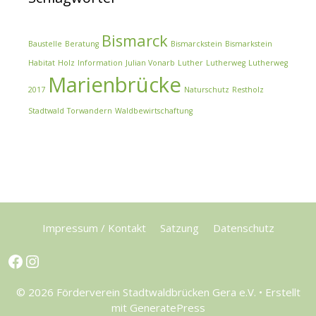
Bismarck
Baustelle
Beratung
Bismarckstein
Bismarkstein
Habitat
Holz
Information
Julian Vonarb
Luther
Lutherweg
Lutherweg
Marienbrücke
2017
Naturschutz
Restholz
Stadtwald
Torwandern
Waldbewirtschaftung
Impressum / Kontakt
Satzung
Datenschutz
Facebook
Instagram
© 2026 Förderverein Stadtwaldbrücken Gera e.V.
• Erstellt
mit
GeneratePress