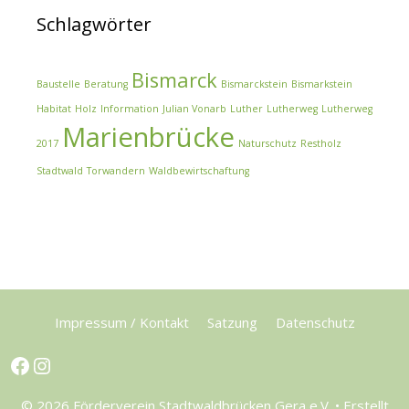
Schlagwörter
Bismarck
Baustelle
Beratung
Bismarckstein
Bismarkstein
Habitat
Holz
Information
Julian Vonarb
Luther
Lutherweg
Lutherweg
Marienbrücke
2017
Naturschutz
Restholz
Stadtwald
Torwandern
Waldbewirtschaftung
Impressum / Kontakt
Satzung
Datenschutz
Facebook
Instagram
© 2026 Förderverein Stadtwaldbrücken Gera e.V.
• Erstellt