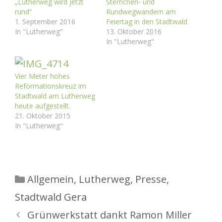
„Lutherweg wird jetzt
Sternchen- und
rund“
Rundwegwandern am
1. September 2016
Feiertag in den Stadtwald
In "Lutherweg"
13. Oktober 2016
In "Lutherweg"
Vier Meter hohes
Reformationskreuz im
Stadtwald am Lutherweg
heute aufgestellt.
21. Oktober 2015
In "Lutherweg"
Kategorien
Allgemein
,
Lutherweg
,
Presse
,
Stadtwald Gera
Grünwerkstatt dankt Ramon Miller