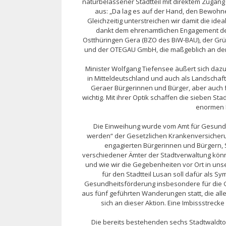
naturbelassener Stadtteil mit direktem Zugang
aus: „Da lag es auf der Hand, den Bewohn
Gleichzeitig unterstreichen wir damit die id
dankt dem ehrenamtlichen Engagement de
Ostthüringen Gera (BZO des BiW-BAU), der Grü
und der OTEGAU GmbH, die maßgeblich an der P
Minister Wolfgang Tiefensee äußert sich dazu 
in Mitteldeutschland und auch als Landschaft
Geraer Bürgerinnen und Bürger, aber auch f
wichtig. Mit ihrer Optik schaffen die sieben 
enormen 
Die Einweihung wurde vom Amt für Gesund
werden“ der Gesetzlichen Krankenversicher
engagierten Bürgerinnen und Bürgern, 
verschiedener Ämter der Stadtverwaltung könn
und wie wir die Gegebenheiten vor Ort in u
für den Stadtteil Lusan soll dafür als 
Gesundheitsförderung insbesondere für die 
aus fünf geführten Wanderungen statt, die al
sich an dieser Aktion. Eine Imbissstreck
Die bereits bestehenden sechs Stadtwaldto