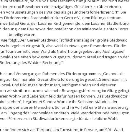
 zum Stadtwald“, so die Sozialdezernentin zum Jubiläum und führt weiter
erinnen und Bewohnern ein einzigartiges Geschenk zu überreichen.
ealen Voraussetzungen des Waldes als gesundheitsförderlicher Ort“. Sie
s Fördervereins Stadtwaldbrücken Gera e.V., dem Bildungszentrum
nwerkstatt Gera, der Lusaner Kirchgemeinde, dem Lusaner Stadteilbüro
lanung, dem Bau sowie der Installation des mittlerweile siebten Tores
beteiligt waren.
wie folgt: „Der Geraer Stadtwald ist flächenmäßig der größte Stadtwald
sschutzgebiet eingestuft, also wirklich etwas ganz Besonderes. Für die
ür Touristen ist dieser Wald als Naherholungsgebiet und Ausflugsziel
Stadtwald-Tore einen bewussten Zugang zu diesem Areal und tragen so der
Bedeutung des Waldes Rechnung.“
heit und Versorgung im Rahmen des Förderprogrammes „Gesund alt
ung zur kommunalen Gesundheitsförderung begleitet. „Gemeinsam mit
Sozial- und Bildungseinrichtungen, Kirchgemeinden und Akteuren
en wir sichtbar machen, wie mehr Bewegungsförderung im Alltag gelingt
nserem Wohn- und Lebensumfeld dafür nutzen können. Das Stadtwaldtor
Symbol stehen“, begründet Sandra Wanzar ihr Selbstverständnis der
Gruppe der älteren Menschen. So fand im Vorfeld eine Sternwanderung
le am Eingang des Stadtwaldes endeten. Viele Wanderfreunde beteiligten
e vom Förderverein Stadtwaldbrücken sorgte für das leibliche Wohl.
re befinden sich am Tierpark, am Fuchsturm, in Ernsee, am SRH-Wald-