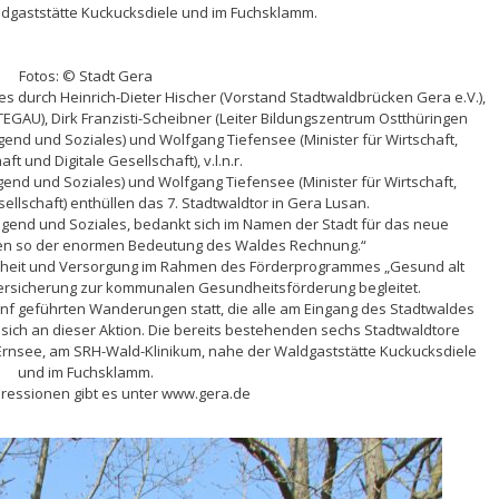
ldgaststätte Kuckucksdiele und im Fuchsklamm.
Fotos: © Stadt Gera
res durch Heinrich-Dieter Hischer (Vorstand Stadtwaldbrücken Gera e.V.),
GAU), Dirk Franzisti-Scheibner (Leiter Bildungszentrum Ostthüringen
end und Soziales) und Wolfgang Tiefensee (Minister für Wirtschaft,
t und Digitale Gesellschaft), v.l.n.r.
gend und Soziales) und Wolfgang Tiefensee (Minister für Wirtschaft,
ellschaft) enthüllen das 7. Stadtwaldtor in Gera Lusan.
Jugend und Soziales, bedankt sich im Namen der Stadt für das neue
agen so der enormen Bedeutung des Waldes Rechnung.“
heit und Versorgung im Rahmen des Förderprogrammes „Gesund alt
ersicherung zur kommunalen Gesundheitsförderung begleitet.
nf geführten Wanderungen statt, die alle am Eingang des Stadtwaldes
sich an dieser Aktion. Die bereits bestehenden sechs Stadtwaldtore
 Ernsee, am SRH-Wald-Klinikum, nahe der Waldgaststätte Kuckucksdiele
und im Fuchsklamm.
ressionen gibt es unter www.gera.de