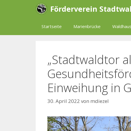
Zum
Förderverein Stadtwa
Inhalt
springen
Startseite
Marienbrücke
Waldhaus
„Stadtwaldtor a
Gesundheitsförd
Einweihung in 
30. April 2022
von
mdiezel