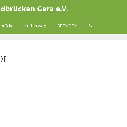
ldbrücken Gera e.V.
brücke
Lutherweg
SPENDEN
or