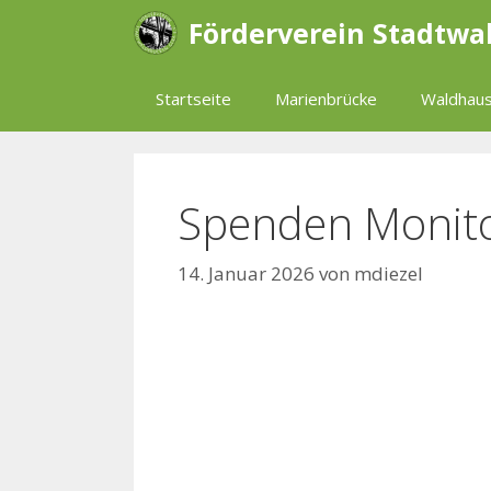
Zum
Förderverein Stadtwa
Inhalt
springen
Startseite
Marienbrücke
Waldhaus
Spenden Monit
14. Januar 2026
von
mdiezel