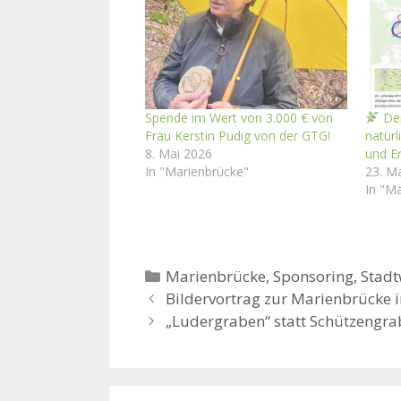
Spende im Wert von 3.000 € von
Der
Frau Kerstin Pudig von der GTG!
natürl
8. Mai 2026
und E
In "Marienbrücke"
23. M
In "M
Kategorien
Marienbrücke
,
Sponsoring
,
Stadt
Bildervortrag zur Marienbrücke 
„Ludergraben“ statt Schützengr