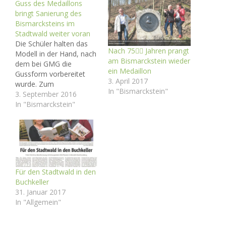
Guss des Medaillons
bringt Sanierung des
Bismarcksteins im
Stadtwald weiter voran
Die Schüler halten das
Nach 75 Jahren prangt
Modell in der Hand, nach
am Bismarckstein wieder
dem bei GMG die
ein Medaillon
Gussform vorbereitet
3. April 2017
wurde. Zum
In "Bismarckstein"
Geschichtsunterricht mit
3. September 2016
Live-Guss waren auch
In "Bismarckstein"
dabei Siegfried Wiesner
(hinten, in der Mitte der
Tür), links neben ihm
Enrico Vogel und Lehrer
Bernd Böhme sowie
Presse- und TV-Teams
Für den Stadtwald in den
(rechts). (Foto: Stadt
Buchkeller
Gera/C.Heinrich) GMG
31. Januar 2017
Guss…
In "Allgemein"