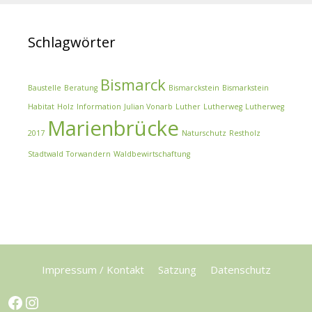
Schlagwörter
Bismarck
Baustelle
Beratung
Bismarckstein
Bismarkstein
Habitat
Holz
Information
Julian Vonarb
Luther
Lutherweg
Lutherweg
Marienbrücke
2017
Naturschutz
Restholz
Stadtwald
Torwandern
Waldbewirtschaftung
Impressum / Kontakt
Satzung
Datenschutz
Facebook
Instagram