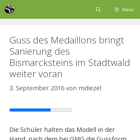
Zum
Menü
Inhalt
springen
Guss des Medaillons bringt
Sanierung des
Bismarcksteins im Stadtwald
weiter voran
3. September 2016
von
mdiezel
Die Schüler halten das Modell in der
Hand, nach dem bei GMG die Gussform