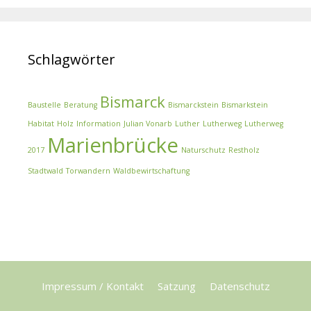
Schlagwörter
Bismarck
Baustelle
Beratung
Bismarckstein
Bismarkstein
Habitat
Holz
Information
Julian Vonarb
Luther
Lutherweg
Lutherweg
Marienbrücke
2017
Naturschutz
Restholz
Stadtwald
Torwandern
Waldbewirtschaftung
Impressum / Kontakt
Satzung
Datenschutz