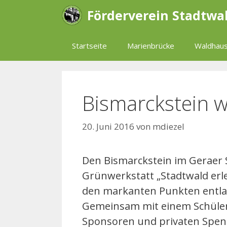
Zum
Förderverein Stadtwa
Inhalt
springen
Startseite
Marienbrücke
Waldhaus
Bismarckstein w
20. Juni 2016
von
mdiezel
Den Bismarckstein im Geraer S
Grünwerkstatt „Stadtwald erle
den markanten Punkten entla
Gemeinsam mit einem Schüler
Sponsoren und privaten Spend