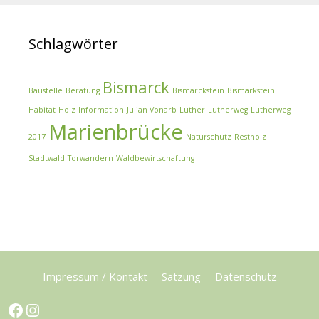
Schlagwörter
Bismarck
Baustelle
Beratung
Bismarckstein
Bismarkstein
Habitat
Holz
Information
Julian Vonarb
Luther
Lutherweg
Lutherweg
Marienbrücke
2017
Naturschutz
Restholz
Stadtwald
Torwandern
Waldbewirtschaftung
Impressum / Kontakt
Satzung
Datenschutz
Facebook
Instagram