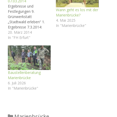
07.03.2014
Ergebnisse und
Wann geht es los mit der
Festlegungen 9.
Marienbrücke?
Grünwerkstatt
4. Mai 2025
„Stadtwald erleben“ 1.
In "Marienbrücke"
Ergebnisse 7.3.2014:
ISEK- Projekt „Stadtwald
20. März 2014
erleben - Entdeckerwald“
In "FH Erfurt"
(Arbeitstitel) entsteht als
Teilprojekt des ISEK-
Leitprojektes „Grünstadt
entwickeln“ enthält als
projekttragendes Thema
die „Touristische
Baustellenberatung
Entwicklungskonzeption
Marienbrücke
Stadtwald“ mit dem Kern
6. Juli 2026
„Entdeckerwald“ prägt
In "Marienbrücke"
als Bestandteil die
„Entwicklungskonzeption
Tourismus der Stadt
Gera“ erlangt IBA-
Projektstatus
Kategorien
Marienbrücke
Gewünschte