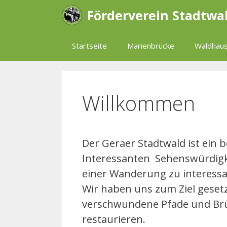
Zum
Förderverein Stadtwa
Inhalt
springen
Startseite
Marienbrücke
Waldhaus
Willkommen
Der Geraer Stadtwald ist ein 
Interessanten Sehenswürdigke
einer Wanderung zu interessa
Wir haben uns zum Ziel geset
verschwundene Pfade und Brü
restaurieren.