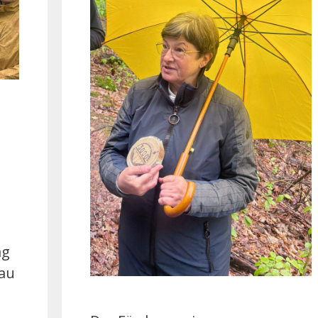
ag
au